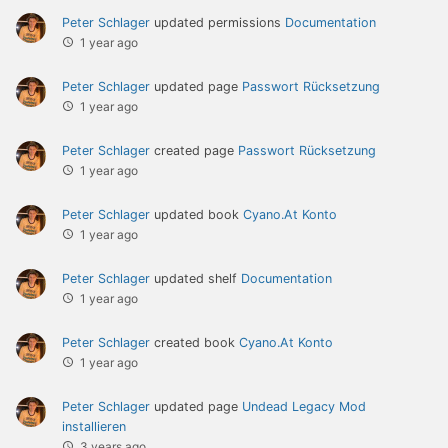
Peter Schlager
updated permissions
Documentation
1 year ago
Peter Schlager
updated page
Passwort Rücksetzung
1 year ago
Peter Schlager
created page
Passwort Rücksetzung
1 year ago
Peter Schlager
updated book
Cyano.At Konto
1 year ago
Peter Schlager
updated shelf
Documentation
1 year ago
Peter Schlager
created book
Cyano.At Konto
1 year ago
Peter Schlager
updated page
Undead Legacy Mod
installieren
3 years ago