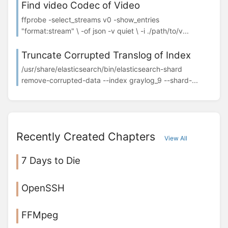
Find video Codec of Video
ffprobe -select_streams v0 -show_entries
"format:stream" \ -of json -v quiet \ -i ./path/to/v...
Truncate Corrupted Translog of Index
/usr/share/elasticsearch/bin/elasticsearch-shard
remove-corrupted-data --index graylog_9 --shard-...
Recently Created Chapters
View All
7 Days to Die
OpenSSH
FFMpeg