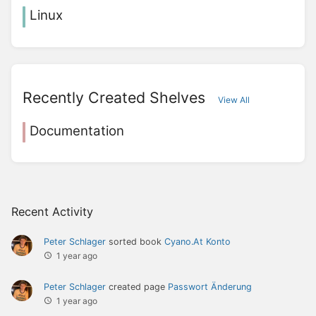
Linux
Recently Created Shelves
View All
Documentation
Recent Activity
Peter Schlager
sorted book
Cyano.At Konto
1 year ago
Peter Schlager
created page
Passwort Änderung
1 year ago